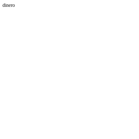
dinero